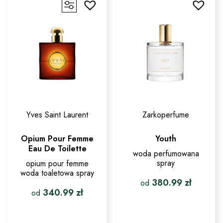
Yves Saint Laurent
Zarkoperfume
Opium Pour Femme
Youth
Eau De Toilette
woda perfumowana
spray
opium pour femme
woda toaletowa spray
380.99
zł
od
340.99
zł
od
Ten
produkt
Ten
ma
produkt