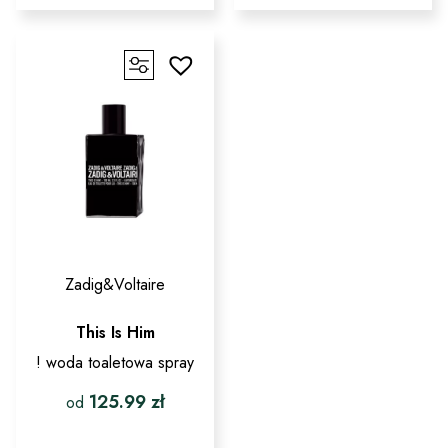
wiele
ma
wariantów.
wiele
Opcje
wariantów.
można
Opcje
wybrać
można
na
wybrać
stronie
na
produktu
stronie
produktu
Zadig&Voltaire
This Is Him
! woda toaletowa spray
125.99
zł
od
Ten