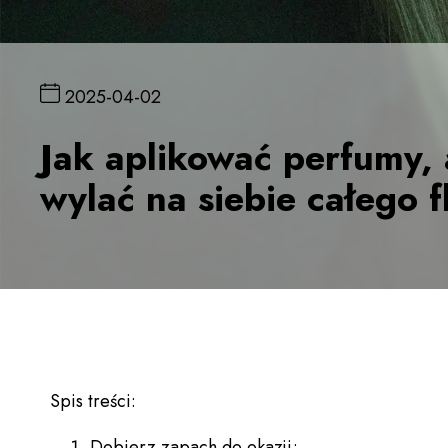
2025-04-02
Jak aplikować perfumy, 
wylać na siebie całego 
Spis treści:
Dobierz zapach do okazji;