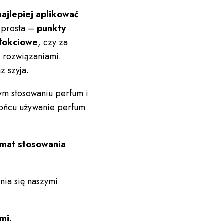
najlepiej aplikować
 prosta –
punkty
 łokciowe
, czy za
 rozwiązaniami.
z szyja.
m stosowaniu perfum i
 końcu używanie perfum
emat stosowania
nia się naszymi
ami
.