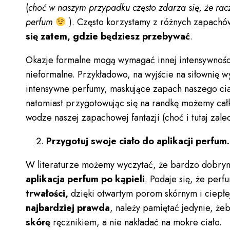
(
choć w naszym przypadku często zdarza się, że rac
perfum
). Często korzystamy z różnych zapachó
się zatem, gdzie będziesz przebywać
.
Okazje formalne mogą wymagać innej intensywnośc
nieformalne. Przykładowo, na wyjście na siłownię 
intensywne perfumy, maskujące zapach naszego cia
natomiast przygotowując się na randkę możemy cał
wodze naszej zapachowej fantazji (choć i tutaj zal
Przygotuj swoje ciało do aplikacji perfum
W literaturze możemy wyczytać, że bardzo dobrym
aplikacja perfum po kąpieli
. Podaje się, że per
trwałości,
dzięki otwartym porom skórnym i ciepłej
najbardziej prawda
, należy pamiętać jedynie, że
skórę
ręcznikiem, a nie nakładać na mokre ciało.