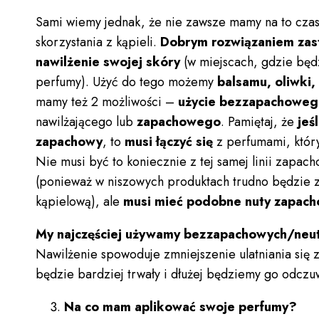
Sami wiemy jednak, że nie zawsze mamy na to czas
skorzystania z kąpieli.
Dobrym rozwiązaniem zas
nawilżenie swojej skóry
(w miejscach, gdzie będ
perfumy). Użyć do tego możemy
balsamu, oliwki,
mamy też 2 możliwości –
użycie bezzapachowe
nawilżającego lub
zapachowego
. Pamiętaj, że
jeś
zapachowy
, to
musi łączyć się
z perfumami, który
Nie musi być to koniecznie z tej samej linii zapac
(ponieważ w niszowych produktach trudno będzie zn
kąpielową), ale
musi mieć podobne nuty zapac
My najczęściej używamy bezzapachowych/neut
Nawilżenie spowoduje zmniejszenie ulatniania się
będzie bardziej trwały i dłużej będziemy go odczu
Na co mam aplikować swoje perfumy?