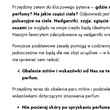
Przejdźmy zatem do kluczowego pytania –
gdzie 
perfumy?
Na jakie części ciała?
Odpowiedź jest
pulsacyjne na ciele
.
Nadgarstki
,
szyja
,
zgięcie
uszami
ze względu na swoje ciepło będą idealnymi
Naszym faworytem zdecydowanie są nadgarstki ora
Powyższe podstawowe zasady pomogą w codzienny
jednocześnie nie będą dla nas zbyt uciążliwe – w
ma sprawiać nam radość.
Obalenie mitów i wskazówki od Nas na t
perfum.
Przejdźmy teraz do obalenia paru mitów i podziele
wskazówkami dotyczącymi stosowania perfum.
Nie pocieraj skóry po spryskaniu perfum