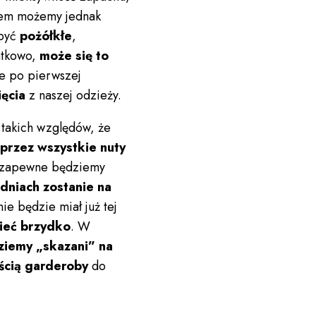
niem możemy jednak
być
pożółkłe
,
tkowo,
może się to
e po pierwszej
ięcia
z naszej odzieży.
 takich względów, że
 przez wszystkie nuty
m zapewne będziemy
 dniach zostanie na
nie będzie miał już tej
ieć brzydko
. W
ziemy „skazani” na
ścią garderoby
do