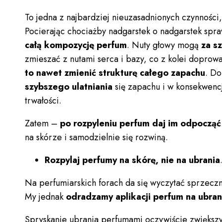
To jedna z najbardziej nieuzasadnionych czynności
Pocierając chociażby nadgarstek o nadgarstek spr
całą kompozycję perfum
. Nuty głowy mogą
za sz
zmieszać z nutami serca i bazy, co z kolei doprow
to nawet zmienić strukturę całego zapachu
. Do
szybszego ulatniania
się zapachu i w konsekwencj
trwałości.
Zatem –
po rozpyleniu perfum daj im odpocząć
na skórze i samodzielnie się rozwiną.
Rozpylaj perfumy na skórę, nie na ubrania
Na perfumiarskich forach da się wyczytać sprzeczn
My jednak
odradzamy aplikacji perfum na ubra
Spryskanie ubrania perfumami oczywiście zwiększ