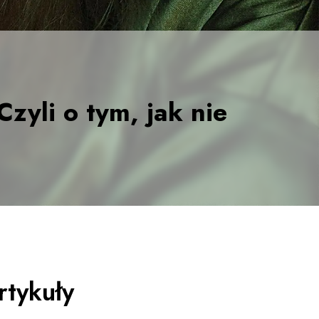
zyli o tym, jak nie
rtykuły