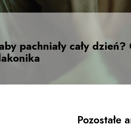
aby pachniały cały dzień? C
flakonika
Pozostałe a