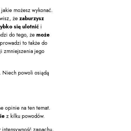
, jakie możesz wykonać.
awisz, że
zaburzysz
ybko się ulotnić
i
adzi do tego, że
może
prowadzi to także do
i zmniejszenia jego
. Niech powoli osiądą
.
e opinie na ten temat.
nie
z kilku powodów.
y intensywność zapachu,