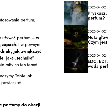
2025-04-02
Pryskasz, 
perfum?
stosowania perfum;
2025-04-02
Nuta głow
ak używać perfum –
w
Czym jest
ę zapach
. I w pewnym
ednak, jak zwiększyć
2025-04-02
le
. Jaka „technika”
EDC, EDT,
ie mity na ten temat.
woda per
maczymy Tobie jak
ie powtarzać.
e perfumy do okazji