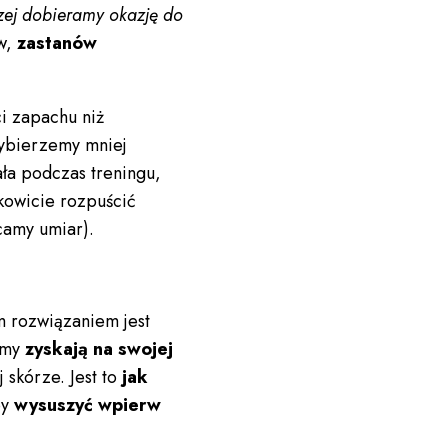
zej dobieramy okazję do
w,
zastanów
i zapachu niż
wybierzemy mniej
ła podczas treningu,
kowicie rozpuścić
ecamy umiar).
.
 rozwiązaniem jest
fumy
zyskają na swojej
 skórze. Jest to
jak
by
wysuszyć wpierw